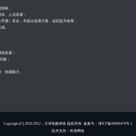
；
润指标；
训练、人员发展；
各手册）安全，并提出改善方案，追踪提升效果；
完成。
继续发展；
经验；
织、协调能力。
Copyright (C) 2010-2012：天津鱼酷烤鱼 版权所有 备案号：津ICP备09009476号-1
技术支持：
奔唐网络