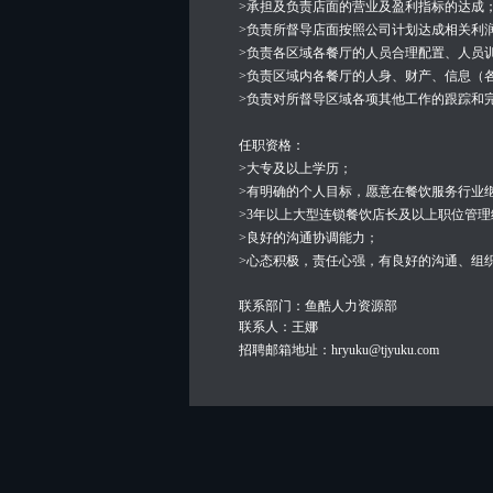
>承担及负责店面的营业及盈利指标的达成
>负责所督导店面按照公司计划达成相关利
>负责各区域各餐厅的人员合理配置、人员
>负责区域内各餐厅的人身、财产、信息（
>负责对所督导区域各项其他工作的跟踪和
任职资格：
>大专及以上学历；
>有明确的个人目标，愿意在餐饮服务行业
>3年以上大型连锁餐饮店长及以上职位管理
>良好的沟通协调能力；
>心态积极，责任心强，有良好的沟通、组
联系部门：鱼酷人力资源部
联系人：王娜
招聘邮箱地址：
hryuku@tjyuku.com