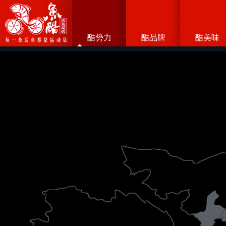
酷势力
酷品牌
酷美味