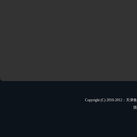
Copyright (C) 2010-201
技