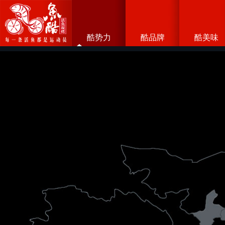
酷势力
酷品牌
酷美味