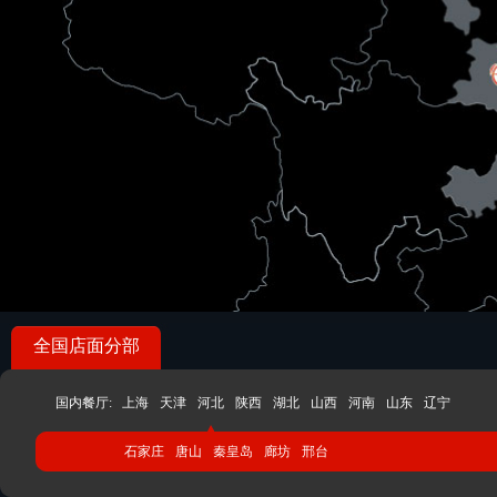
全国店面分部
国内餐厅:
上海
天津
河北
陕西
湖北
山西
河南
山东
辽宁
石家庄
唐山
秦皇岛
廊坊
邢台