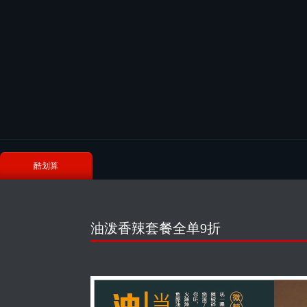
酷划算
油泼香辣套餐全单9折