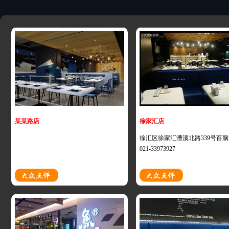
某某路店
徐家汇店
徐汇区徐家汇漕溪北路339号百
021-33973927