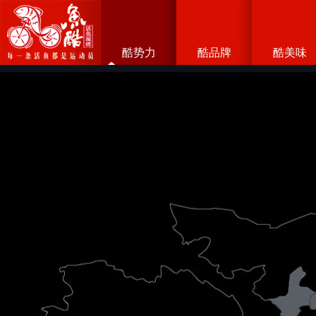
酷势力
酷品牌
酷美味